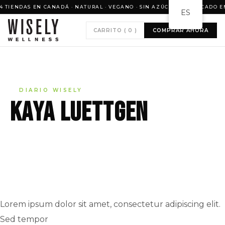
IENDAS EN CANADÁ · NATURAL · VEGANO · SIN AZÚCAR · FABRICADO EN 
ES
CARRITO (
0
)
COMPRAR AHORA
DIARIO WISELY
Kaya Luettgen
Lorem ipsum dolor sit amet, consectetur adipiscing elit.
Sed tempor