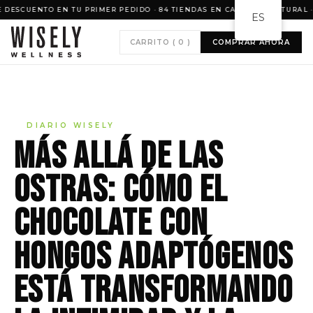
N TU PRIMER PEDIDO · 84 TIENDAS EN CANADÁ · NATURAL · VEGANO · SI
ES
CARRITO (
0
)
COMPRAR AHORA
DIARIO WISELY
Más allá de las
ostras: cómo el
chocolate con
hongos adaptógenos
está transformando