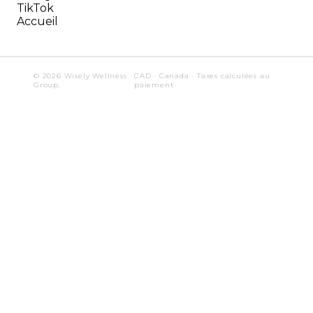
TikTok
Accueil
© 2026 Wisely Wellness
CAD · Canada · Taxes calculées au
Group.
paiement