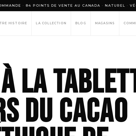
DE · 84 POINTS DE VENTE AU CANADA · NATUREL · VÉGÉTAL
TRE HISTOIRE
LA COLLECTION
BLOG
MAGASINS
COMM
 à la tablett
rs du cacao