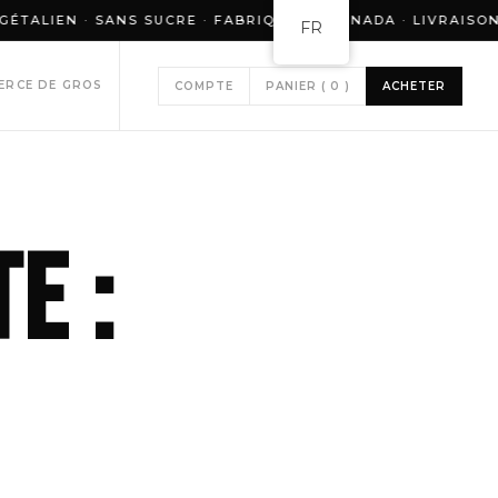
IEN · SANS SUCRE · FABRIQUÉ AU CANADA · LIVRAISON GR
FR
ERCE DE GROS
COMPTE
PANIER (
0
)
ACHETER
e :