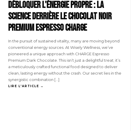
Débloquer l'énergie propre : la
science derrière le chocolat noir
premium espresso CHARGE
In the pursuit of sustained vitality, many are moving beyond
conventional energy sources. At Wisely Wellness, we’ve
pioneered a unique approach with CHARGE Espresso
Premium Dark Chocolate. This isn’t just a delightful treat; it’s
a meticulously crafted functional food designed to deliver
clean, lasting energy without the crash. Our secret lies in the
synergistic combination […]
LIRE L'ARTICLE →