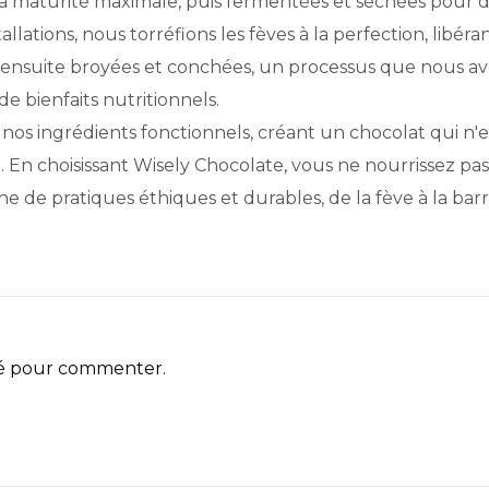
s à maturité maximale, puis fermentées et séchées pour 
llations, nous torréfions les fèves à la perfection, libéran
t ensuite broyées et conchées, un processus que nous av
 bienfaits nutritionnels.
nos ingrédients fonctionnels, créant un chocolat qui n'
le. En choisissant Wisely Chocolate, vous ne nourrissez p
 de pratiques éthiques et durables, de la fève à la barr
é pour commenter.