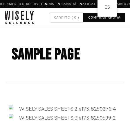
 PRIMER PEDIDO · 84 TIENDAS EN CANADÁ · NATURAL · VEGANO · SIN AZ
ES
CARRITO (
0
)
COMPRAR AHORA
Sample Page