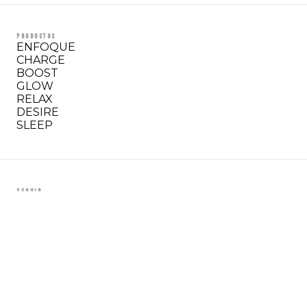
PRODUCTOS
ENFOQUE
CHARGE
BOOST
GLOW
RELAX
DESIRE
SLEEP
SEGUIR
Instagram
TikTok
Hogar
© 2026 Wisely
CAD · Canadá · Los impuestos se
Wellness Group.
calculan al finalizar la compra