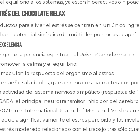
l equilibrio a los sistemas, ya estén hiperactivos o hipoac
trés del chocolate RELAX
ctos para aliviar el estrés se centran en un único ingred
a el potencial sinérgico de múltiples potencias adaptó
 excelencia
o de la potencia espiritual", el Reishi (Ganoderma luci
omover la calma y el equilibrio:
 modulan la respuesta del organismo al estrés
e sueño saludables, que a menudo se ven alterados por 
 actividad del sistema nervioso simpático (respuesta de 
 GABA, el principal neurotransmisor inhibidor del cerebro
2021 en el International Journal of Medicinal Mushroom
educía significativamente el estrés percibido y los nivele
trés moderado relacionado con el trabajo tras sólo cu