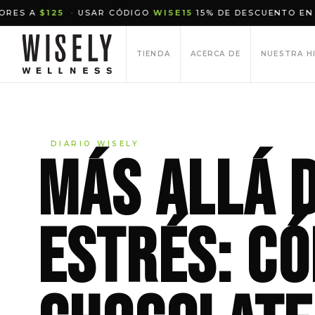
25
· USAR CÓDIGO
WISE15
15% DE DESCUENTO EN TU PRIMER
TIENDA
ACERCA DE
NUESTRA H
DIARIO WISELY
Más allá 
estrés: c