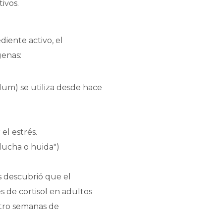
tivos.
iente activo, el
genas:
dum) se utiliza desde hace
el estrés.
"lucha o huida")
s descubrió que el
s de cortisol en adultos
atro semanas de