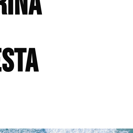
rina
esta