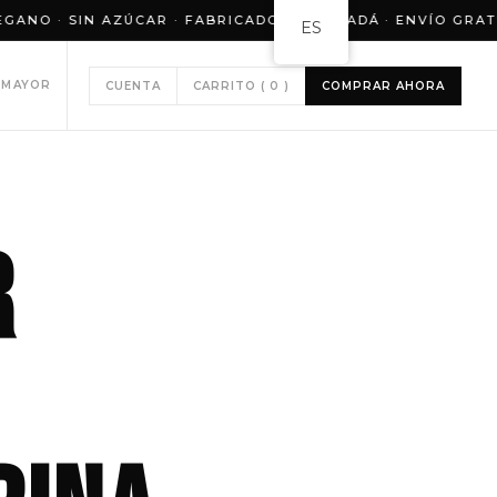
IN AZÚCAR · FABRICADO EN CANADÁ · ENVÍO GRATUITO EN 
ES
 MAYOR
CUENTA
CARRITO (
0
)
COMPRAR AHORA
r