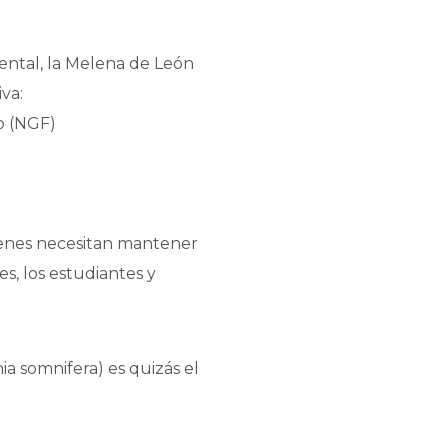
ntal, la Melena de León
va:
o (NGF)
ienes necesitan mantener
s, los estudiantes y
a somnifera) es quizás el