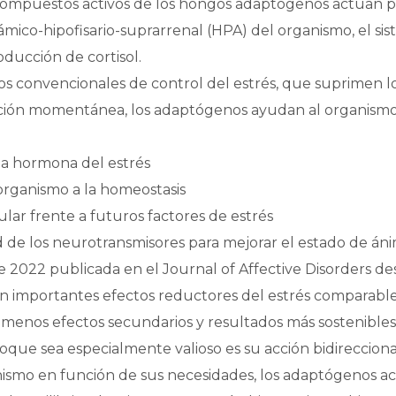
s compuestos activos de los hongos adaptógenos actúan 
mico-hipofisario-suprarrenal (HPA) del organismo, el si
oducción de cortisol.
os convencionales de control del estrés, que suprimen l
ción momentánea, los adaptógenos ayudan al organismo 
 la hormona del estrés
organismo a la homeostasis
lular frente a futuros factores de estrés
d de los neurotransmisores para mejorar el estado de án
de 2022 publicada en el Journal of Affective Disorders de
importantes efectos reductores del estrés comparables 
menos efectos secundarios y resultados más sostenibles
que sea especialmente valioso es su acción bidireccional
anismo en función de sus necesidades, los adaptógenos 