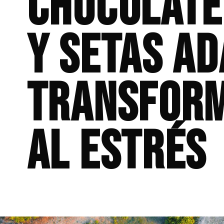
chocolate
y setas a
transform
al estrés