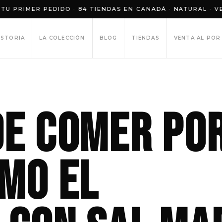
 PEDIDO · 84 TIENDAS EN CANADÁ · NATURAL · VEGANO · S
ISTORIA
LA COLECCIÓN
BLOG
TIENDAS
VENTA AL POR
de comer po
ómo el