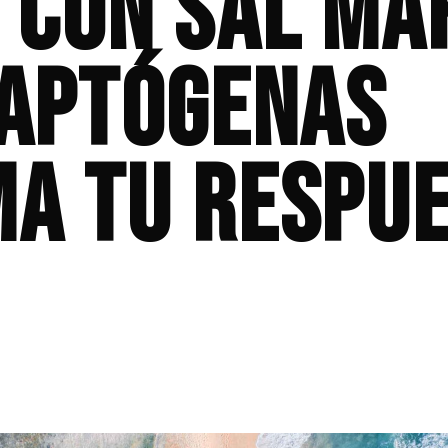
 con sal ma
daptógenas
a tu respu