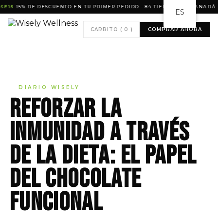
15
15% DE DESCUENTO EN TU PRIMER PEDIDO · 84 TIENDAS EN CANADÁ · N
ES
CARRITO (
0
)
COMPRAR AHORA
DIARIO WISELY
Reforzar la
inmunidad a través
de la dieta: el papel
del chocolate
funcional